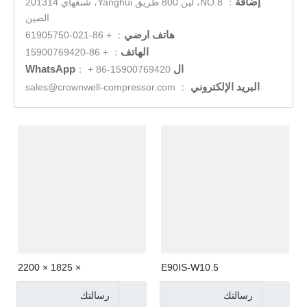
إضافة
：
NO.8، لين 800 طريق Yanghui، شنغهاي 201314
الصين
هاتف ارضي
+ 86-021-61905750
：
الهاتف
+ 86-15900769420
：
ال WhatsApp
：
+ 86-15900769420
البريد الإلكتروني
sales@crownwell-compressor.com
：
× 1825 × 2200
E90IS-W10.5
رسالتك
رسالتك